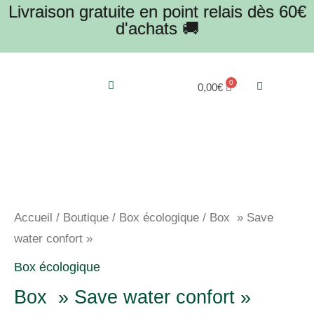
Livraison gratuite en point relais dès 60€
Aller
d'achats 🚚
au
contenu
Menu
0,00
€
Accueil
/
Boutique
/
Box écologique
/ Box » Save
water confort »
Box écologique
Box » Save water confort »